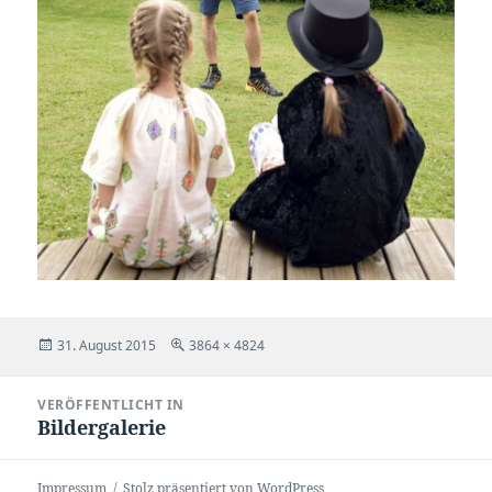
Veröffentlicht
Volle
31. August 2015
3864 × 4824
am
Größe
Beitragsnavigation
VERÖFFENTLICHT IN
Bildergalerie
Impressum
Stolz präsentiert von WordPress