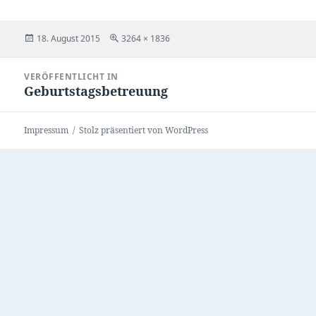
Veröffentlicht
Volle
18. August 2015
3264 × 1836
am
Größe
Beitragsnavigation
VERÖFFENTLICHT IN
Geburtstagsbetreuung
Impressum
Stolz präsentiert von WordPress